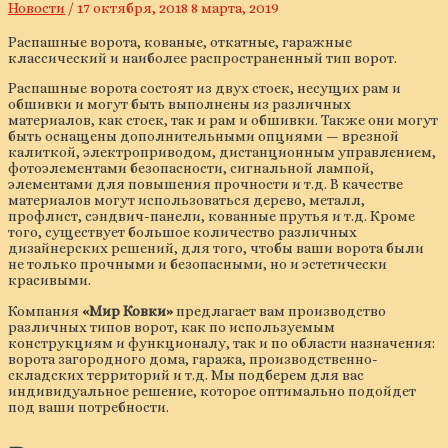
Новости
/
17 октября, 2018
8 марта, 2019
Распашные ворота, кованые, откатные, гаражные
классический и наиболее распространенный тип ворот.
Распашные ворота состоят из двух стоек, несущих рам и
обшивки и могут быть выполнены из различных
материалов, как стоек, так и рам и обшивки. Также они могут
быть оснащены дополнительными опциями — врезной
калиткой, электроприводом, дистанционным управлением,
фотоэлементами безопасности, сигнальной лампой,
элементами для повышения прочности и т.д. В качестве
материалов могут использоваться дерево, металл,
профлист, сэндвич-панели, кованные прутья и т.д. Кроме
того, существует большое количество различных
дизайнерских решений, для того, чтобы ваши ворота были
не только прочными и безопасными, но и эстетически
красивыми.
Компания
«Мир Ковки»
предлагает вам производство
различных типов ворот, как по используемым
конструкциям и функционалу, так и по области назначения:
ворота загородного дома, гаража, производственно-
складских территорий и т.д. Мы подберем для вас
индивидуальное решение, которое оптимально подойдет
под ваши потребности.