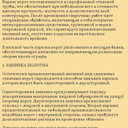
Каркас ворот изготавливается из профильной стальной
трубы, что обеспечивает при небольшом весе и стоимости
высокую прочность, жесткость и долговечность всей
конструкции. После проведения сварочных работ идет
специальная обработка, включающая в себя покрытие
антикоррозионными средствами, грунтовкой и акрил-
стирольной краской, что гарантирует привлекательный
внешний вид, отсутствие коррозии на протяжении
длительного времени.
В нижней части каркаса ворот располагается несущая балка,
обеспечивающая движение по направляющим роликовым
опорам вдоль ограды.
2. ЗАШИВКА ПОЛОТНА
Эстетически привлекательный внешний вид сдвижных
откатных ворот определяется способом зашивки каркаса,
которая может быть односторонней и двухсторонней.
Односторонняя зашивка предусматривает отделку
декоративным материалом лицевой (обращенной на улицу)
стороны ворот. Двухсторонняя зашивка предполагает
отделку с лицевой и внутренней стороны. Второй вариант
предпочтительней из-за большей привлекательности
подобных ворот с внутренней стороны, однако требуются
дополнительные расходы на проведение обшивки.
Зашивку полотна мы чаще всего осуществляем