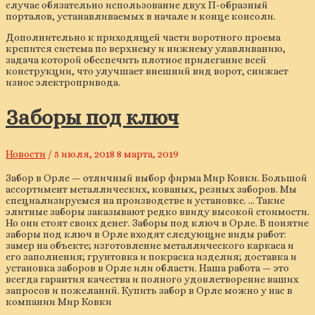
случае обязательно использование двух П-образный
порталов, устанавливаемых в начале и конце консоли.
Дополнительно к приходящей части воротного проема
крепится система по верхнему и нижнему улавливанию,
задача которой обеспечить плотное прилегание всей
конструкции, что улучшает внешний вид ворот, снижает
износ электропривода.
Заборы под ключ
Новости
/
5 июля, 2018
8 марта, 2019
Забор в Орле — отличный выбор фирма Мир Ковки. Большой
ассортимент металлических, кованых, резных заборов. Мы
специализируемся на производстве и установке. … Такие
элитные заборы заказывают редко ввиду высокой стоимости.
Но они стоят своих денег. Заборы под ключ в Орле. В понятие
заборы под ключ в Орле входят следующие виды работ:
замер на объекте; изготовление металлического каркаса и
его заполнения; грунтовка и покраска изделия; доставка и
установка заборов в Орле или области. Наша работа — это
всегда гарантия качества и полного удовлетворение ваших
запросов и пожеланий. Купить забор в Орле можно у нас в
компании Мир Ковки