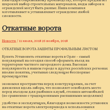
Благодаря современному производству, которое предлагает
широкий выбор строительных материалов, виды заборов и
ограждений могут быть разные. Наша компания
изготавливает и устанавливает ограждение любой
сложности.
Откатные ворота
Новости
/
11 июля, 2018
25 ноября, 2018
ОТКАТНЫЕ ВОРОТА ЗАШИТЫ ПРОФИЛЬНЫМ ЛИСТОМ
Купить Установить откатные ворота в Орле – самый
популярный на сегодня способ оформить въезд на
территорию частного загородного дома. Высокая
популярность в нашем городе и других российских регионах
вполне понятна, учитывая следующие бесспорные
преимущества:
экономия пространства перед конструкциями, за счет
движения вдоль забора, что позволяет освободить место
перед въездом для разбивки клумб, стоянки автомобилей
(по сравнению с традиционными распашными моделями)
удобство в эксплуатации, благодаря возможности установки
на откатные ворота электропривода и использования